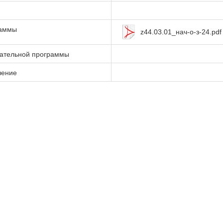
раммы
z44.03.01_нач-о-з-24.pdf
вательной программы
чение