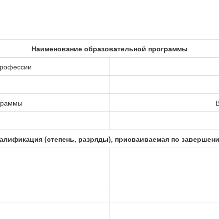
Наименование образовательной программы
профессии
ограммы
В
алификация (степень, разряды), присваиваемая по завершен