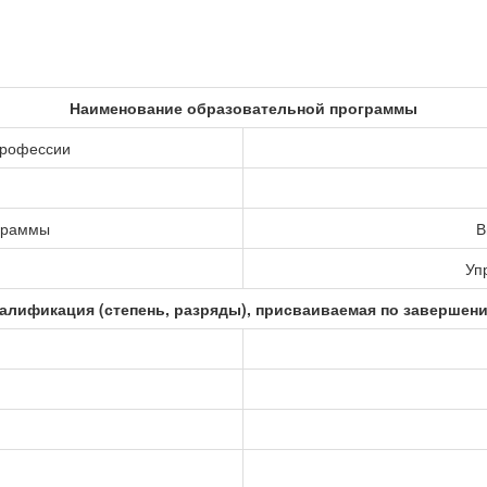
Наименование образовательной программы
профессии
ограммы
В
Уп
алификация (степень, разряды), присваиваемая по завершен