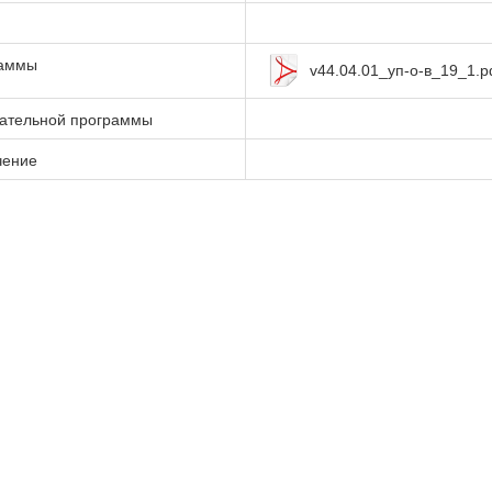
раммы
v44.04.01_уп-о-в_19_1.p
вательной программы
чение