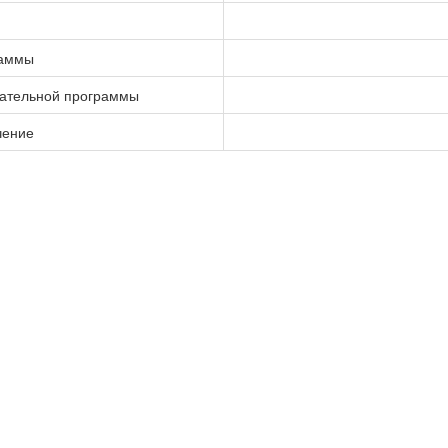
раммы
вательной программы
чение