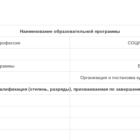
Наименование образовательной программы
профессии
СОЦИ
ограммы
В
Организация и постановка к
алификация (степень, разряды), присваиваемая по завершен