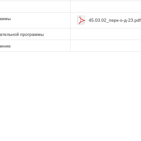
раммы
45.03.02_перк-о-д-23.pdf
вательной программы
чение