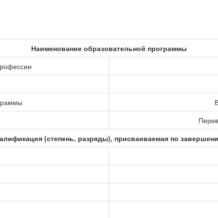
Наименование образовательной программы
профессии
ограммы
В
Перев
алификация (степень, разряды), присваиваемая по завершен