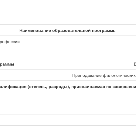
Наименование образовательной программы
профессии
ограммы
В
Преподавание филологических 
алификация (степень, разряды), присваиваемая по завершен