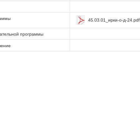
раммы
45.03.01_ирки-о-д-24.pdf
вательной программы
чение