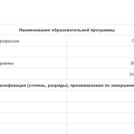
Наименование образовательной программы
профессии
ограммы
В
Уп
алификация (степень, разряды), присваиваемая по завершен