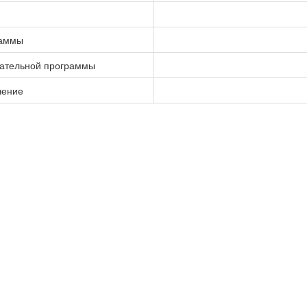
раммы
вательной программы
чение