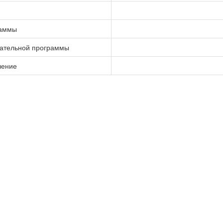
раммы
вательной программы
чение