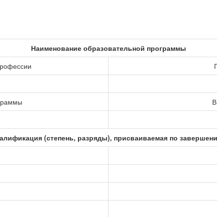
Наименование образовательной программы
профессии
ограммы
В
алификация (степень, разряды), присваиваемая по завершен