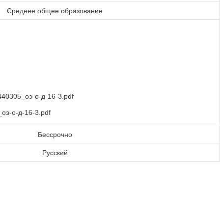
Среднее общее образование
40305_оэ-о-д-16-3.pdf
э-о-д-16-3.pdf
Бессрочно
Русский