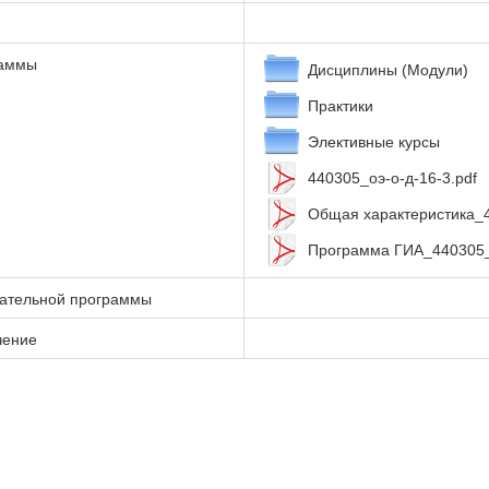
раммы
Дисциплины (Модули)
Практики
Элективные курсы
440305_оэ-о-д-16-3.pdf
Общая характеристика_4
Программа ГИА_440305_о
вательной программы
чение