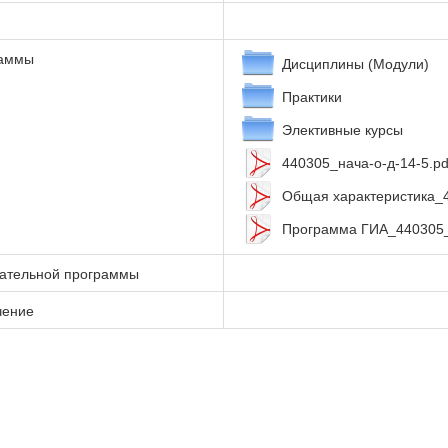
раммы
Дисциплины (Модули)
Практики
Элективные курсы
440305_нача-о-д-14-5.pd
Общая характеристика_4
Программа ГИА_440305_н
вательной программы
чение