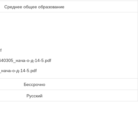
Среднее общее образование
f
40305_нача-о-д-14-5.pdf
ача-о-д-14-5.pdf
Бессрочно
Русский