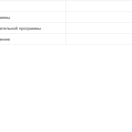
раммы
вательной программы
чение