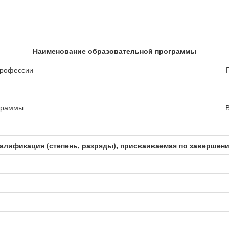
Наименование образовательной программы
профессии
ограммы
В
алификация (степень, разряды), присваиваемая по завершен