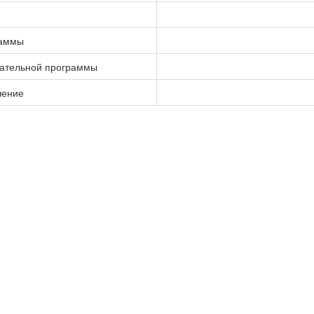
раммы
вательной программы
чение