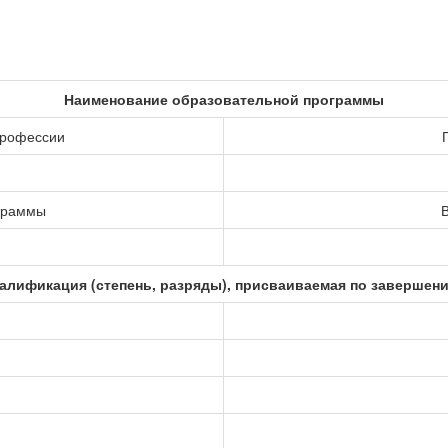
Наименование образовательной программы
профессии
ограммы
В
алификация (степень, разряды), присваиваемая по завершен