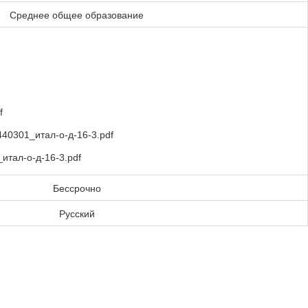
Среднее общее образование
f
40301_итал-о-д-16-3.pdf
тал-о-д-16-3.pdf
Бессрочно
Русский