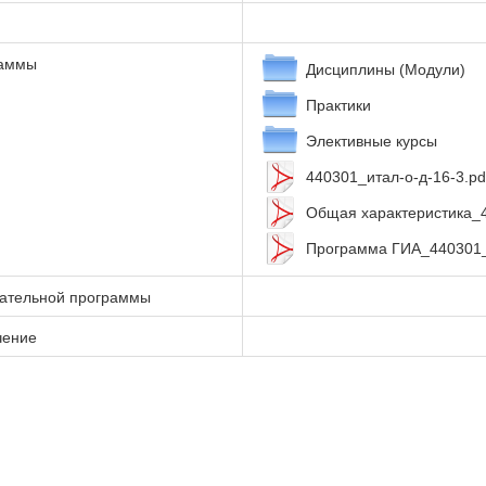
раммы
Дисциплины (Модули)
Практики
Элективные курсы
440301_итал-о-д-16-3.pd
Общая характеристика_4
Программа ГИА_440301_и
вательной программы
чение