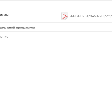
раммы
44.04.02_арт-о-в-20.pdf.
вательной программы
чение