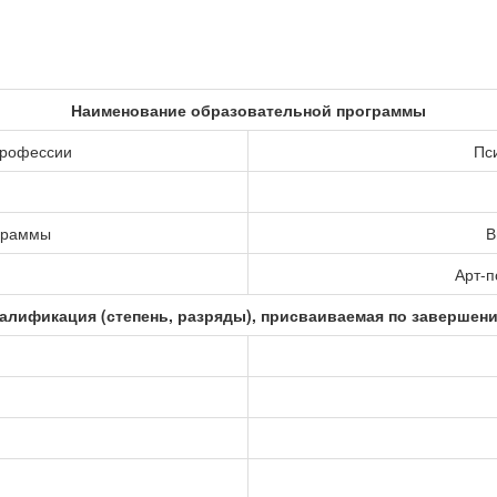
Наименование образовательной программы
профессии
Пс
ограммы
В
Арт-п
алификация (степень, разряды), присваиваемая по завершен