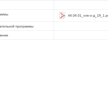
раммы
44.04.01_нлк-о-д_19_1.p
вательной программы
чение