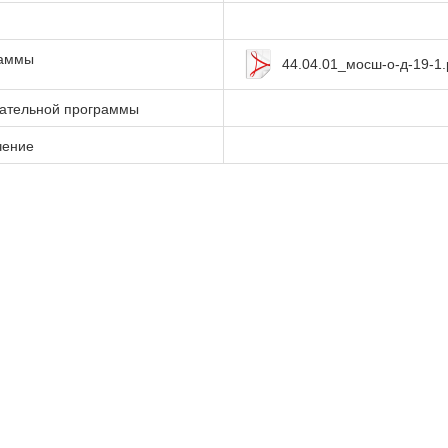
раммы
44.04.01_мосш-о-д-19-1.
вательной программы
чение