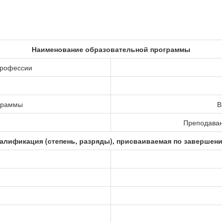
Наименование образовательной программы
профессии
ограммы
В
Преподаван
алификация (степень, разряды), присваиваемая по завершен