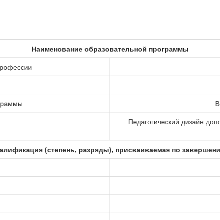
Наименование образовательной программы
профессии
ограммы
В
Педагогический дизайн доп
алификация (степень, разряды), присваиваемая по завершен