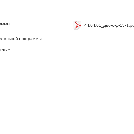
раммы
44.04.01_ддо-о-д-19-1.pd
вательной программы
чение