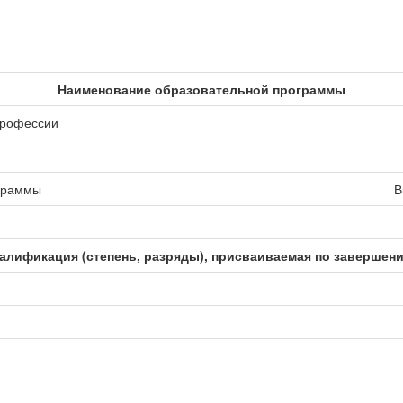
Наименование образовательной программы
профессии
ограммы
В
алификация (степень, разряды), присваиваемая по завершен