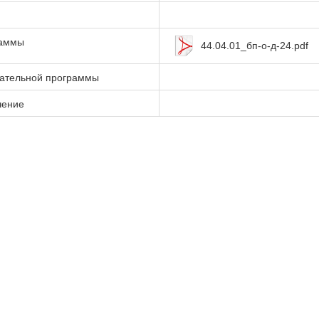
раммы
44.04.01_бп-о-д-24.pdf
вательной программы
чение