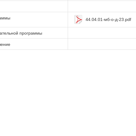
раммы
44.04.01-мб-о-д-23.pdf
вательной программы
чение