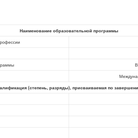
Наименование образовательной программы
профессии
ограммы
В
Междунар
алификация (степень, разряды), присваиваемая по завершен