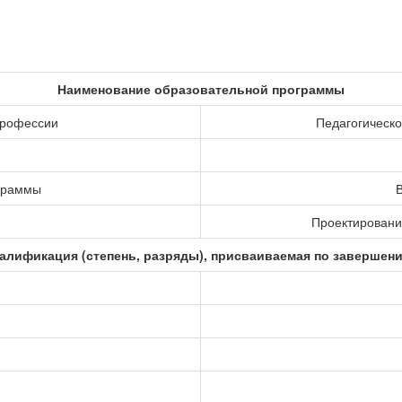
Наименование образовательной программы
профессии
Педагогическо
ограммы
В
Проектировани
алификация (степень, разряды), присваиваемая по завершен