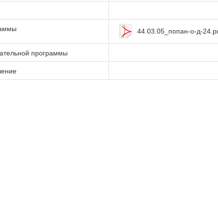
раммы
44.03.05_попан-о-д-24.p
вательной программы
чение