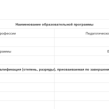
Наименование образовательной программы
профессии
Педагогическо
ограммы
В
алификация (степень, разряды), присваиваемая по завершен