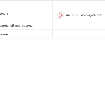
раммы
44.03.05_оэ-о-д-24.pdf
вательной программы
чение