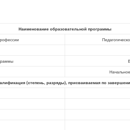
Наименование образовательной программы
профессии
Педагогическо
ограммы
В
Начальное
алификация (степень, разряды), присваиваемая по завершен