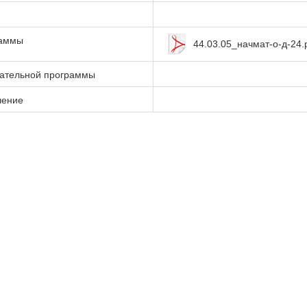
раммы
44.03.05_начмат-о-д-24.
вательной программы
чение