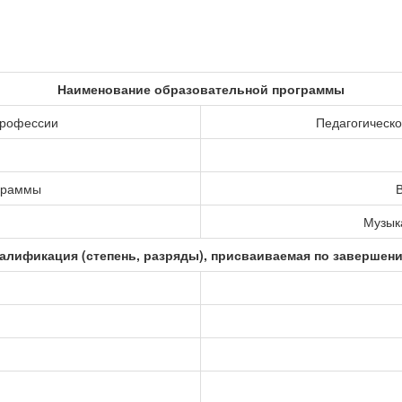
Наименование образовательной программы
профессии
Педагогическо
ограммы
В
Музыка
алификация (степень, разряды), присваиваемая по завершен