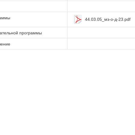
раммы
44.03.05_мз-о-д-23.pdf
вательной программы
чение