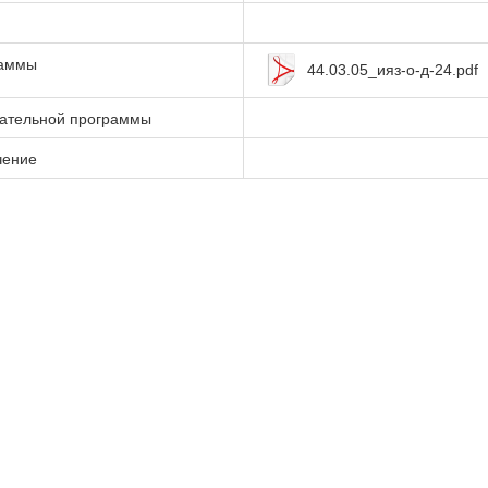
раммы
44.03.05_ияз-о-д-24.pdf
вательной программы
чение