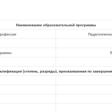
Наименование образовательной программы
профессии
Педагогическо
ограммы
В
алификация (степень, разряды), присваиваемая по завершен