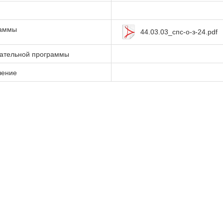
раммы
44.03.03_спс-о-з-24.pdf
вательной программы
чение