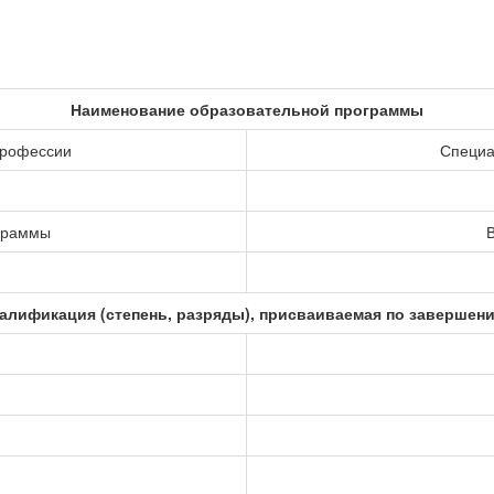
Наименование образовательной программы
профессии
Специа
ограммы
В
алификация (степень, разряды), присваиваемая по завершен