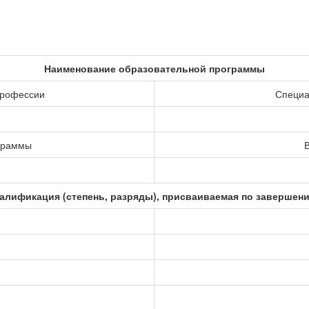
Наименование образовательной программы
профессии
Специа
ограммы
В
алификация (степень, разряды), присваиваемая по завершен