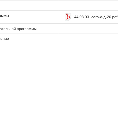
раммы
44.03.03_лого-о-д-20.pdf
вательной программы
чение