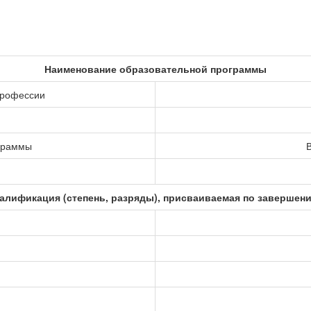
Наименование образовательной программы
профессии
ограммы
В
алификация (степень, разряды), присваиваемая по завершен