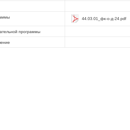
раммы
44.03.01_фк-о-д-24.pdf
вательной программы
чение