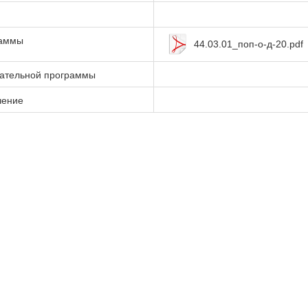
раммы
44.03.01_поп-о-д-20.pdf
вательной программы
чение