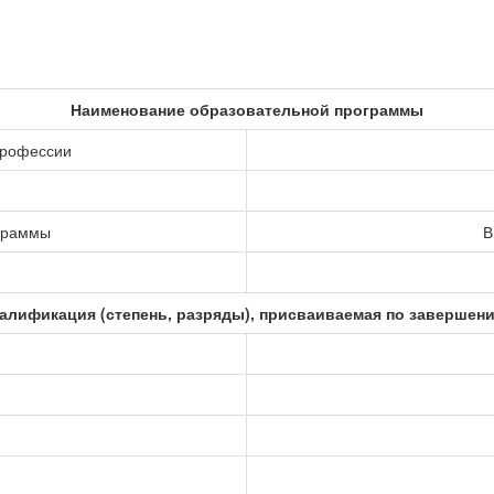
Наименование образовательной программы
профессии
ограммы
В
алификация (степень, разряды), присваиваемая по завершен