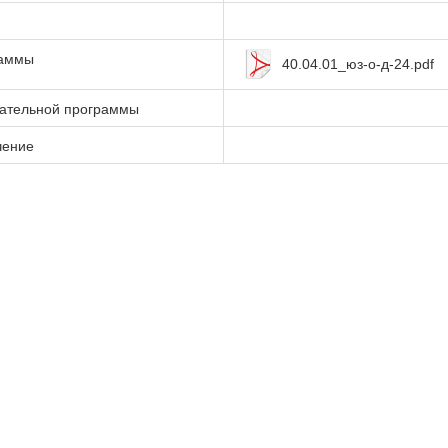
раммы
40.04.01_юз-о-д-24.pdf
вательной программы
чение