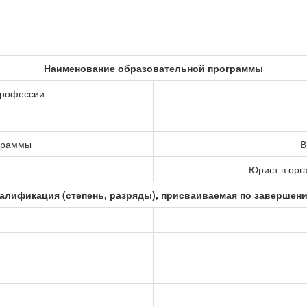
Наименование образовательной программы
профессии
ограммы
В
Юрист в орг
алификация (степень, разряды), присваиваемая по завершен