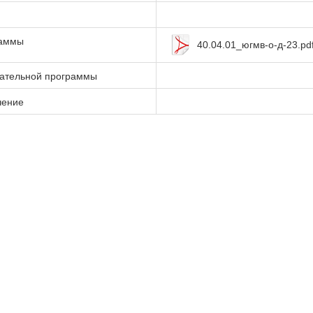
раммы
40.04.01_югмв-о-д-23.pd
вательной программы
чение