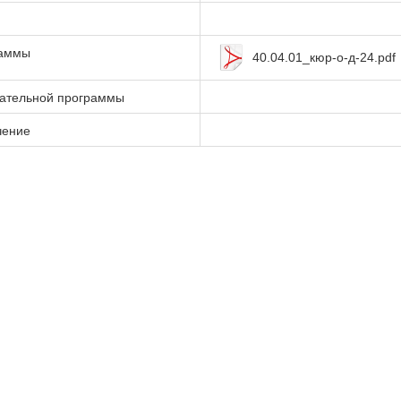
раммы
40.04.01_кюр-о-д-24.pdf
вательной программы
чение